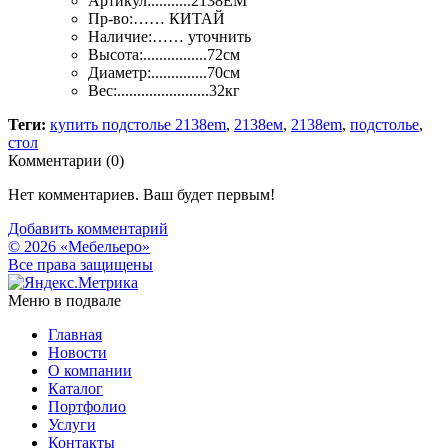
Артикул:..........2138EM
Пр-во:…… КИТАЙ
Наличие:…… уточнить
Высота:................72см
Диаметр:..............70см
Вес:.......................32кг
Теги:
купить подстолье 2138em
,
2138ем
,
2138em
,
подстолье
,
стол
Комментарии (
0
)
Нет комментариев. Ваш будет первым!
Добавить комментарий
© 2026 «Мебельеро»
Bce права защищены
Меню в подвале
Главная
Новости
О компании
Каталог
Портфолио
Услуги
Контакты