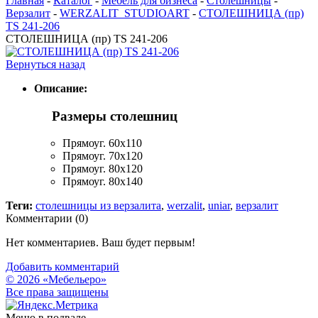
Главная
-
Каталог
-
Мебель для бизнеса
-
Столешницы
-
Верзалит
-
WERZALIT_STUDIOART
-
СТОЛЕШНИЦА (пр)
TS 241-206
СТОЛЕШНИЦА (пр) TS 241-206
Вернуться назад
Описание:
Размеры столешниц
Прямоуг. 60x110
Прямоуг. 70x120
Прямоуг. 80x120
Прямоуг. 80x140
Теги:
столешницы из верзалита
,
werzalit
,
uniar
,
верзалит
Комментарии (
0
)
Нет комментариев. Ваш будет первым!
Добавить комментарий
© 2026 «Мебельеро»
Bce права защищены
Меню в подвале