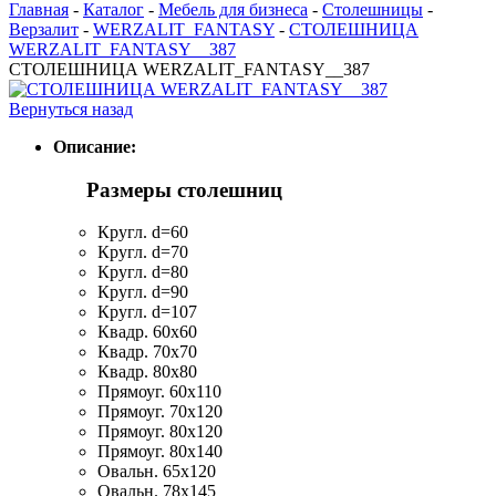
Главная
-
Каталог
-
Мебель для бизнеса
-
Столешницы
-
Верзалит
-
WERZALIT_FANTASY
-
СТОЛЕШНИЦА
WERZALIT_FANTASY__387
СТОЛЕШНИЦА WERZALIT_FANTASY__387
Вернуться назад
Описание:
Размеры столешниц
Кругл. d=60
Кругл. d=70
Кругл. d=80
Кругл. d=90
Кругл. d=107
Квадр. 60x60
Квадр. 70x70
Квадр. 80x80
Прямоуг. 60x110
Прямоуг. 70x120
Прямоуг. 80x120
Прямоуг. 80x140
Овальн. 65х120
Овальн. 78x145