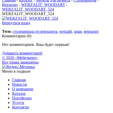
Главная
-
Каталог
-
Мебель для бизнеса
-
Столешницы
-
Верзалит
-
WERZALIT_WOODART
-
WERZALIT_WOODART_524
WERZALIT_WOODART_524
Вернуться назад
Теги:
столешницы из верзалита
,
werzalit
,
uniar
,
верзалит
Комментарии (
0
)
Нет комментариев. Ваш будет первым!
Добавить комментарий
© 2026 «Мебельеро»
Bce права защищены
Меню в подвале
Главная
Новости
О компании
Каталог
Портфолио
Услуги
Контакты