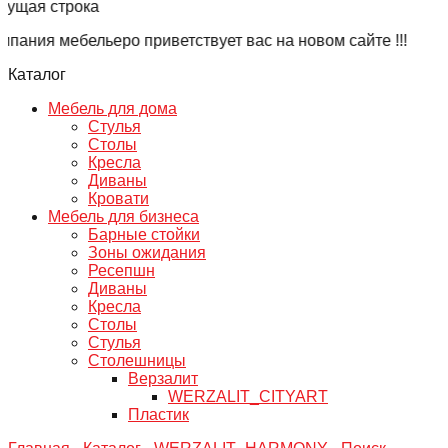
ущая строка
ания мебельеро приветствует вас на новом сайте !!!
Каталог
Мебель для дома
Стулья
Столы
Кресла
Диваны
Кровати
Мебель для бизнеса
Барные стойки
Зоны ожидания
Ресепшн
Диваны
Кресла
Столы
Стулья
Столешницы
Верзалит
WERZALIT_CITYART
Пластик