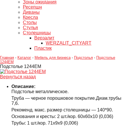
Зоны ожидания
Ресепшн
Диваны
Кресла
Столы
Стулья
Столешницы
Верзалит
WERZALIT_CITYART
Пластик
Главная
-
Каталог
-
Мебель для бизнеса
-
Подстолья
-
Подстолье
1244EM
Подстолье 1244EM
Вернуться назад
Описание:
Подстолье металлическое.
Труба — черное порошковое покрытие.Диам.трубы
7,6.
Рекоменд. макс. размер столешницы — 140*90.
Основания и кресты: 2 шт./кор. 60х60х10 (0,036)
Трубы: 1 шт./кор. 71х9х9 (0,006)