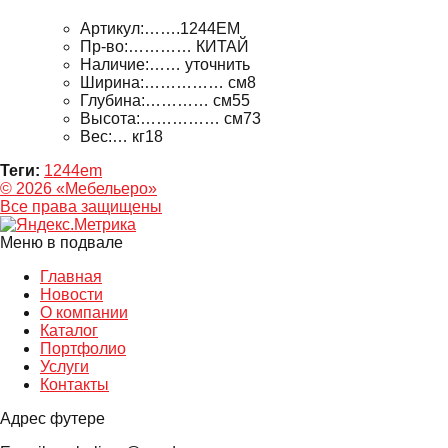
Артикул:…….1244EM
Пр-во:………… КИТАЙ
Наличие:…… уточнить
Ширина:…………… см8
Глубина:………… см55
Высота:…………… см73
Вес:… кг18
Теги:
1244em
© 2026 «Мебельеро»
Bce права защищены
Меню в подвале
Главная
Новости
О компании
Каталог
Портфолио
Услуги
Контакты
Адрес футере