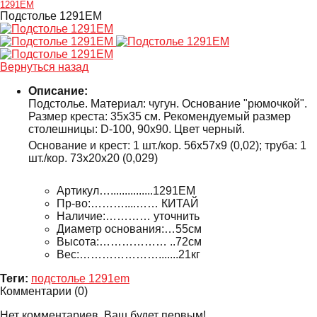
1291EM
Подстолье 1291EM
Вернуться назад
Описание:
Подстолье. Материал: чугун. Основание "рюмочкой".
Размер креста: 35х35 см. Рекомендуемый размер
столешницы: D-100, 90х90. Цвет черный.
Основание и крест: 1 шт./кор. 56х57х9 (0,02); труба: 1
шт./кор. 73х20х20 (0,029)
Артикул…...............1291EM
Пр-во:………....…… КИТАЙ
Наличие:………… уточнить
Диаметр основания:…55см
Высота:……………… ..72см
Вес:………………….......21кг
Теги:
подстолье 1291em
Комментарии (
0
)
Нет комментариев. Ваш будет первым!