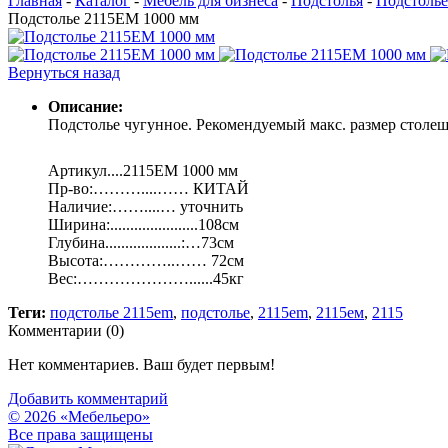
Главная
-
Каталог
-
Мебель для бизнеса
-
Подстолья
-
Подстолье
Подстолье 2115EM 1000 мм
Вернуться назад
Описание:
Подстолье чугунное. Рекомендуемый макс. размер стол
Артикул....2115EM 1000 мм
Пр-во:………....…… КИТАЙ
Наличие:……....… уточнить
Ширина:......................108см
Глубина...................:…73см
Высота:…………..…… 72см
Вес:…………………......45кг
Теги:
подстолье 2115em
,
подстолье
,
2115em
,
2115ем
,
2115
Комментарии (
0
)
Нет комментариев. Ваш будет первым!
Добавить комментарий
© 2026 «Мебельеро»
Bce права защищены