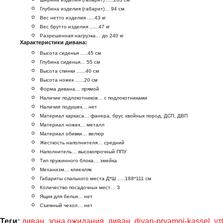
Глубина изделия (габарит)… 94 см
Вес нетто изделия .....43 кг
Вес брутто изделия ......47 кг
Разрешенная нагрузка… до 240 кг
Характеристики дивана:
Высота сиденья .....45 см
Глубина сиденья… 55 см
Высота спинки ......40 см
Высота ножек ......20 см
Форма дивана… прямой
Наличие подлокотников… с подлокотниками
Наличие подушек… нет
Материал каркаса… фанера, брус хвойных пород, ДСП, ДВП
Материал ножек… металл
Материал обивки… велюр
Жесткость наполнителя… средний
Наполнитель… высокопрочный ППУ
Тип пружинного блока… змейка
Механизм… клик-кляк
Габариты спального места Д*Ш .....188*111 см
Количество посадочных мест… 3
Ящик для белья… нет
Съемный чехол… нет
Теги:
диван
,
зона ожидания
,
диван
,
divan-pryamoj-kassel
,
ут