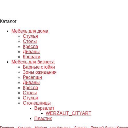
Каталог
Мебель для дома
Стулья
Столы
Кресла
Диваны
Кровати
Мебель для бизнеса
Барные стойки
Зоны ожидания
Ресепшн
Диваны
Кресла
Столы
Стулья
Столешницы
Верзалит
WERZALIT_CITYART
Пластик
Главная
-
Каталог
-
Мебель для бизнеса
-
Диваны
-
Прямой Диван Кассе