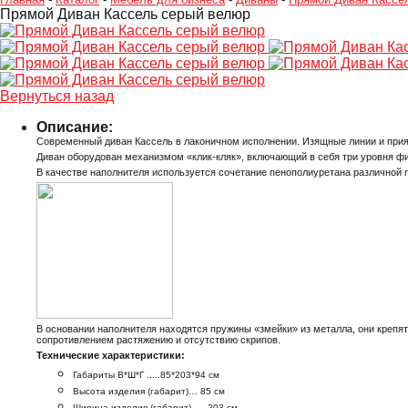
Прямой Диван Кассель серый велюр
Вернуться назад
Описание:
Современный диван Кассель в лаконичном исполнении. Изящные линии и прия
Диван оборудован механизмом «клик-кляк», включающий в себя три уровня фик
В качестве наполнителя используется сочетание пенополиуретана различной 
В основании наполнителя находятся пружины «змейки» из металла, они крепя
сопротивлением растяжению и отсутствию скрипов.
Технические характеристики:
Габариты В*Ш*Г .....85*203*94 см
Высота изделия (габарит)… 85 см
Ширина изделия (габарит) .....203 см