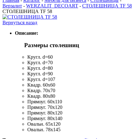
Главная
-
Каталог
-
Мебель для бизнеса
-
Столешницы
-
Верзалит
-
WERZALIT_DECOART
-
СТОЛЕШНИЦА TF 58
СТОЛЕШНИЦА TF 58
Вернуться назад
Описание:
Размеры столешниц
Кругл. d=60
Кругл. d=70
Кругл. d=80
Кругл. d=90
Кругл. d=107
Квадр. 60x60
Квадр. 70x70
Квадр. 80x80
Прямоуг. 60x110
Прямоуг. 70x120
Прямоуг. 80x120
Прямоуг. 80x140
Овальн. 65х120
Овальн. 78x145