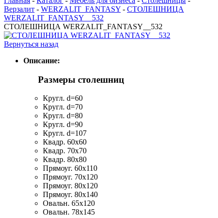
Главная
-
Каталог
-
Мебель для бизнеса
-
Столешницы
-
Верзалит
-
WERZALIT_FANTASY
-
СТОЛЕШНИЦА
WERZALIT_FANTASY__532
СТОЛЕШНИЦА WERZALIT_FANTASY__532
Вернуться назад
Описание:
Размеры столешниц
Кругл. d=60
Кругл. d=70
Кругл. d=80
Кругл. d=90
Кругл. d=107
Квадр. 60x60
Квадр. 70x70
Квадр. 80x80
Прямоуг. 60x110
Прямоуг. 70x120
Прямоуг. 80x120
Прямоуг. 80x140
Овальн. 65х120
Овальн. 78x145