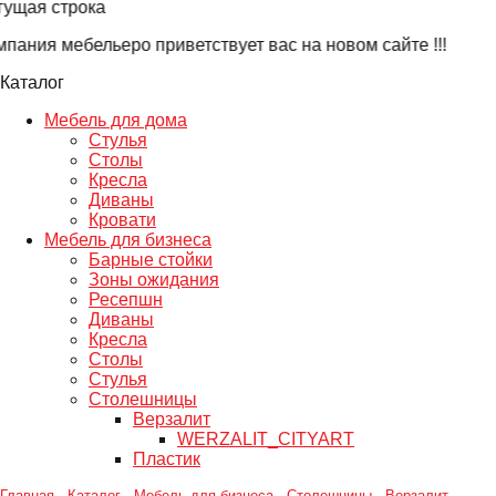
ущая строка
ания мебельеро приветствует вас на новом сайте !!!
Каталог
Мебель для дома
Стулья
Столы
Кресла
Диваны
Кровати
Мебель для бизнеса
Барные стойки
Зоны ожидания
Ресепшн
Диваны
Кресла
Столы
Стулья
Столешницы
Верзалит
WERZALIT_CITYART
Пластик
Главная
-
Каталог
-
Мебель для бизнеса
-
Столешницы
-
Верзалит
-