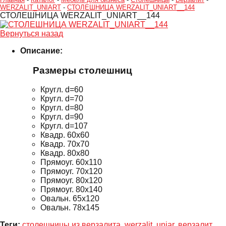
WERZALIT_UNIART
-
СТОЛЕШНИЦА WERZALIT_UNIART__144
СТОЛЕШНИЦА WERZALIT_UNIART__144
Вернуться назад
Описание:
Размеры столешни
ц
Кругл. d=60
Кругл. d=70
Кругл. d=80
Кругл. d=90
Кругл. d=107
Квадр. 60x60
Квадр. 70x70
Квадр. 80x80
Прямоуг. 60x110
Прямоуг. 70x120
Прямоуг. 80x120
Прямоуг. 80x140
Овальн. 65х120
Овальн. 78x145
Теги:
столешницы из верзалита
,
werzalit
,
uniar
,
верзалит