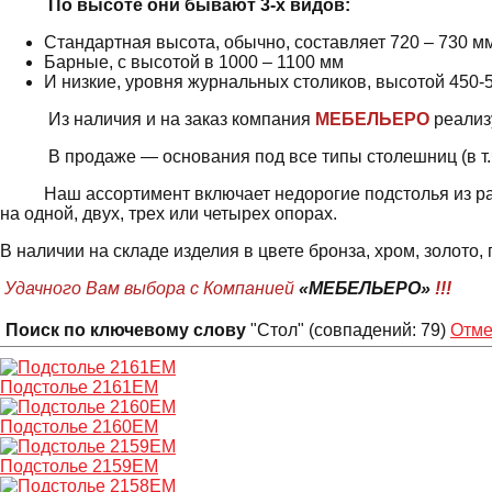
По высоте они бывают 3-х видов:
Стандартная высота, обычно, составляет 720 – 730 м
Барные, с высотой в 1000 – 1100 мм
И низкие, уровня журнальных столиков, высотой 450-
Из наличия и на заказ компания
МЕБЕЛЬЕРО
реализу
В продаже — основания под все типы столешниц (в т.ч. дл
Наш ассортимент включает недорогие подстолья из разн
на одной, двух, трех или четырех опорах.
В наличии на складе изделия в цвете бронза, хром, золото,
Удачного Вам выбора с Компанией
«МЕБЕЛЬЕРО»
!!!
Поиск по ключевому слову
"Стол" (совпадений: 79)
Отме
Подстолье 2161EM
Подстолье 2160EM
Подстолье 2159EM