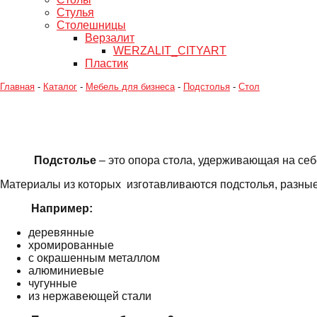
Стулья
Столешницы
Верзалит
WERZALIT_CITYART
Пластик
Главная
-
Каталог
-
Мебель для бизнеса
-
Подстолья
-
Стол
Подстолье
– это опора стола, удерживающая на себе
Материалы из которых изготавливаются подстолья, разные
Например:
деревянные
хромированные
с окрашенным металлом
алюминиевые
чугунные
из нержавеющей стали