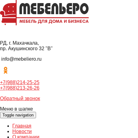
РД, г. Махачкала,
пр. Акушинского 32 "В"
info@mebeliero.ru
+7(988)214-25-25
+7(988)213-26-26
Обратный звонок
Меню в шапке
Toggle navigation
Главная
Новости
О компании